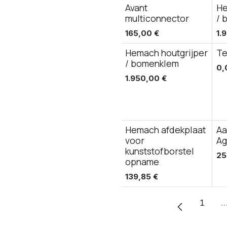
Avant
He
multiconnector
/ 
165,00
€
1.
Hemach houtgrijper
Te
/ bomenklem
0,
1.950,00
€
Hemach afdekplaat
Aa
voor
Ag
kunststofborstel
25
opname
139,85
€
1