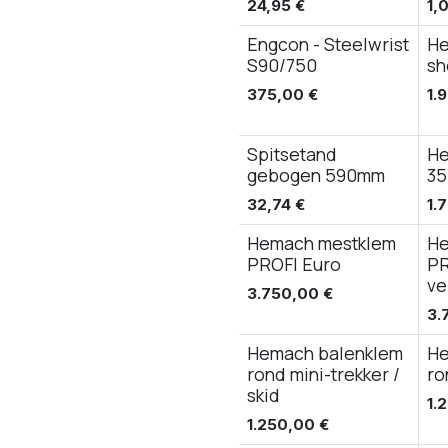
24,95
€
1,
Engcon - Steelwrist
He
S90/750
sh
375,00
€
1.
Spitsetand
He
gebogen 590mm
35
32,74
€
1.
Hemach mestklem
He
PROFI Euro
PR
ve
3.750,00
€
3.
Hemach balenklem
He
rond mini-trekker /
ro
skid
1.
1.250,00
€