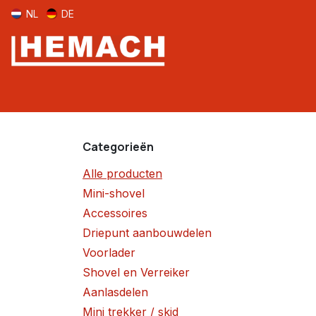
Overslaan naar inhoud
NL
DE
Home
Aanlasdelen
Voorlader
Mini-shovel
Shovel
Categorieën
Alle producten
Mini-shovel
Accessoires
Driepunt aanbouwdelen
Voorlader
Shovel en Verreiker
Aanlasdelen
Mini trekker / skid