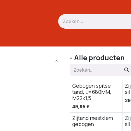
Verreiker
Mini trekker / skid
Driepunt
Accessoires
- Alle producten
Gebogen spitse
Zi
tand, L=680MM,
si
M22x1,5
29
49,95
€
Zijtand mestklem
Zi
gebogen
si