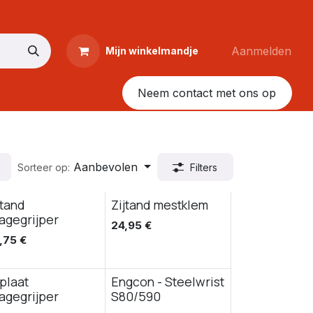
Aanmelden
Mijn winkelmandje
Neem contact met ons op
Aanbevolen
Sorteer op:
Filters
jtand
Zijtand mestklem
lagegrijper
24,95
€
,75
€
jplaat
Engcon - Steelwrist
lagegrijper
S80/590