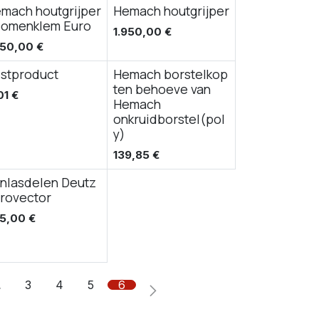
mach houtgrijper
Hemach houtgrijper
bomenklem Euro
1.950,00
€
950,00
€
stproduct
Hemach borstelkop
ten behoeve van
01
€
Hemach
onkruidborstel(pol
y)
139,85
€
nlasdelen Deutz
rovector
5,00
€
…
3
4
5
6