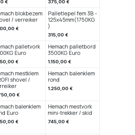
00
€
375,00
€
mach blokbezem
Palletlepel fem 3B -
ovel / verreiker
125x45mm(1750KG
)
900,00
€
315,00
€
mach palletvork
Hemach palletbord
00KG Euro
3500KG Euro
750,00
€
1.150,00
€
mach mestklem
Hemach balenklem
OFI shovel /
rond
rreiker
1.250,00
€
750,00
€
mach balenklem
Hemach mestvork
nd Euro
mini-trekker / skid
250,00
€
745,00
€