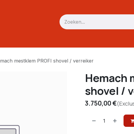
Verreiker
Mini trekker / skid
Driepunt
Accessoires
mach mestklem PROFI shovel / verreiker
Hemach 
shovel / 
3.750,00
€
(Exclu