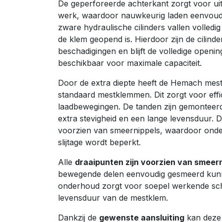
De geperforeerde achterkant zorgt voor uits
werk, waardoor nauwkeurig laden eenvoudig
zware hydraulische cilinders vallen volled
de klem geopend is. Hierdoor zijn de cilin
beschadigingen en blijft de volledige openin
beschikbaar voor maximale capaciteit.
Door de extra diepte heeft de Hemach mes
standaard mestklemmen. Dit zorgt voor eff
laadbewegingen. De tanden zijn gemonteer
extra stevigheid en een lange levensduur. D
voorzien van smeernippels, waardoor onder
slijtage wordt beperkt.
Alle
draaipunten zijn voorzien van smeer
bewegende delen eenvoudig gesmeerd kun
onderhoud zorgt voor soepel werkende sch
levensduur van de mestklem.
Dankzij de
gewenste aansluiting
kan deze