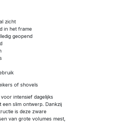
l zicht
d in het frame
ledig geopend
ud
n
s
ebruik
eikers of shovels
voor intensief dagelijks
 een slim ontwerp. Dankzij
ructie is deze zware
tsen van grote volumes mest,