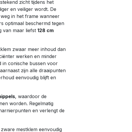
tekend zicht tijdens het
er en veiliger wordt. De
ig weg in het frame wanneer
ders optimaal beschermd tegen
g van maar liefst
128 cm
tklem zwaar meer inhoud dan
iciënter werken en minder
d in conische bussen voor
aarnaast zijn alle draaipunten
houd eenvoudig blijft en
nippels
, waardoor de
nen worden. Regelmatig
arnierpunten en verlengt de
 zware mestklem eenvoudig