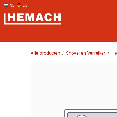
Overslaan naar inhoud
NL
DE
Home
Aanlasdelen
Voorlader
Mini-shovel
Shovel
Alle producten
Shovel en Verreiker
He