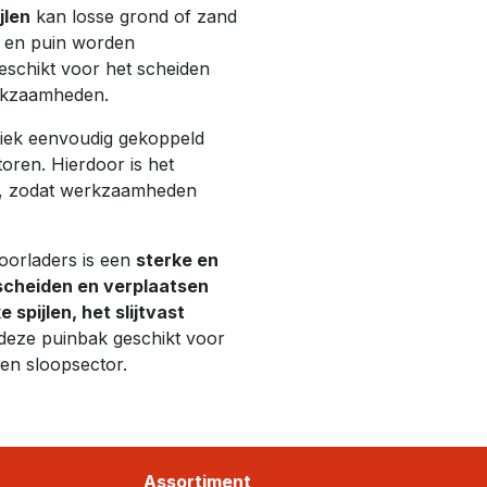
jlen
kan losse grond of zand
n en puin worden
eschikt voor het scheiden
erkzaamheden.
iek eenvoudig gekoppeld
oren. Hierdoor is het
g, zodat werkzaamheden
oorladers is een
sterke en
 scheiden en verplaatsen
e spijlen, het slijtvast
deze puinbak geschikt voor
 en sloopsector.
Assortiment