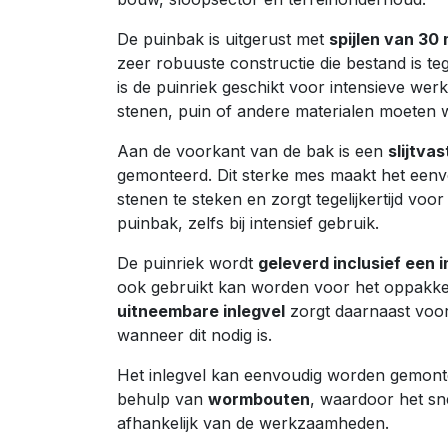
De puinbak is uitgerust met
spijlen van 30
zeer robuuste constructie die bestand is te
is de puinriek geschikt voor intensieve we
stenen, puin of andere materialen moeten 
Aan de voorkant van de bak is een
slijtva
gemonteerd. Dit sterke mes maakt het een
stenen te steken en zorgt tegelijkertijd vo
puinbak, zelfs bij intensief gebruik.
De puinriek wordt
geleverd inclusief een i
ook gebruikt kan worden voor het oppakken
uitneembare inlegvel
zorgt daarnaast voor
wanneer dit nodig is.
Het inlegvel kan eenvoudig worden gemont
behulp van
wormbouten
, waardoor het sne
afhankelijk van de werkzaamheden.