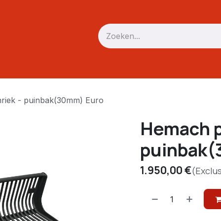
Verreiker
Mini trekker / skid
Driepunt
Accessoires
riek - puinbak(30mm) Euro
Hemach p
puinbak(
1.950,00
€
(Exclu