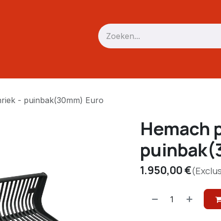
Verreiker
Mini trekker / skid
Driepunt
Accessoires
riek - puinbak(30mm) Euro
Hemach p
puinbak(
1.950,00
€
(Exclu