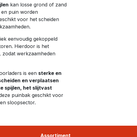
jlen
kan losse grond of zand
n en puin worden
eschikt voor het scheiden
erkzaamheden.
iek eenvoudig gekoppeld
oren. Hierdoor is het
g, zodat werkzaamheden
oorladers is een
sterke en
 scheiden en verplaatsen
e spijlen, het slijtvast
deze puinbak geschikt voor
 en sloopsector.
Assortiment