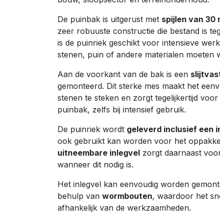
De puinbak is uitgerust met
spijlen van 30
zeer robuuste constructie die bestand is te
is de puinriek geschikt voor intensieve we
stenen, puin of andere materialen moeten 
Aan de voorkant van de bak is een
slijtva
gemonteerd. Dit sterke mes maakt het een
stenen te steken en zorgt tegelijkertijd vo
puinbak, zelfs bij intensief gebruik.
De puinriek wordt
geleverd inclusief een i
ook gebruikt kan worden voor het oppakken
uitneembare inlegvel
zorgt daarnaast voor
wanneer dit nodig is.
Het inlegvel kan eenvoudig worden gemont
behulp van
wormbouten
, waardoor het sne
afhankelijk van de werkzaamheden.