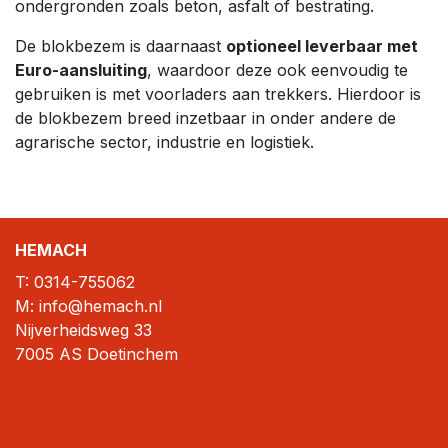
ondergronden zoals beton, asfalt of bestrating.
De blokbezem is daarnaast
optioneel leverbaar met
Euro-aansluiting
, waardoor deze ook eenvoudig te
gebruiken is met voorladers aan trekkers. Hierdoor is
de blokbezem breed inzetbaar in onder andere de
agrarische sector, industrie en logistiek.
HEMACH
T:
0314-755062
M: info@hemach.nl
Nijverheidsweg 33
7005 AS Doetinchem