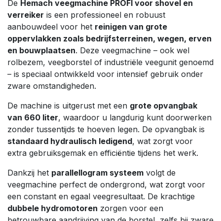
De
Hemach veegmachine PROFI voor shovel en
verreiker
is een professioneel en robuust
aanbouwdeel voor het
reinigen van grote
oppervlakken zoals bedrijfsterreinen, wegen, erven
en bouwplaatsen
. Deze veegmachine – ook wel
rolbezem, veegborstel of industriële veegunit genoemd
– is speciaal ontwikkeld voor intensief gebruik onder
zware omstandigheden.
De machine is uitgerust met een
grote opvangbak
van 660 liter
, waardoor u langdurig kunt doorwerken
zonder tussentijds te hoeven legen. De opvangbak is
standaard hydraulisch ledigend
, wat zorgt voor
extra gebruiksgemak en efficiëntie tijdens het werk.
Dankzij het
parallellogram systeem
volgt de
veegmachine perfect de ondergrond, wat zorgt voor
een constant en egaal veegresultaat. De krachtige
dubbele hydromotoren
zorgen voor een
betrouwbare aandrijving van de borstel, zelfs bij zware