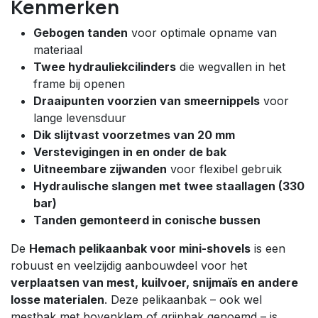
Kenmerken
Gebogen tanden
voor optimale opname van
materiaal
Twee hydrauliekcilinders
die wegvallen in het
frame bij openen
Draaipunten voorzien van smeernippels
voor
lange levensduur
Dik slijtvast voorzetmes van 20 mm
Verstevigingen in en onder de bak
Uitneembare zijwanden
voor flexibel gebruik
Hydraulische slangen met twee staallagen (330
bar)
Tanden gemonteerd in conische bussen
De
Hemach pelikaanbak voor mini-shovels
is een
robuust en veelzijdig aanbouwdeel voor het
verplaatsen van mest, kuilvoer, snijmaïs en andere
losse materialen
. Deze pelikaanbak – ook wel
mestbak met bovenklem of grijpbak genoemd – is