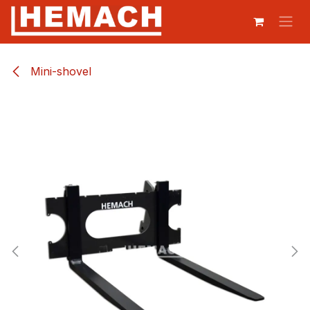
Overslaan naar inhoud
Mini-shovel