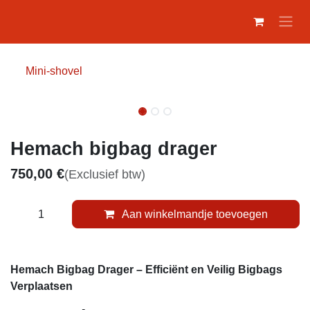
Overslaan naar inhoud
Mini-shovel
Hemach bigbag drager
750,00
€
(Exclusief btw)
Aan winkelmandje toevoegen
Hemach Bigbag Drager – Efficiënt en Veilig Bigbags
Verplaatsen