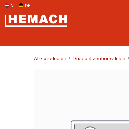
Overslaan naar inhoud
NL
DE
Home
Aanlasdelen
Voorlader
Mini-shovel
Shovel
Alle producten
Driepunt aanbouwdelen