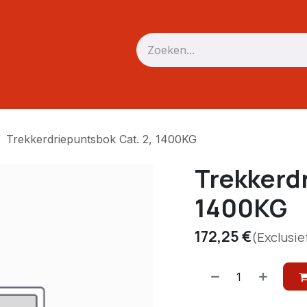
Verreiker
Mini trekker / skid
Driepunt
Accessoires
Trekkerdriepuntsbok Cat. 2, 1400KG
Trekkerdr
1400KG
172,25
€
(Exclusie