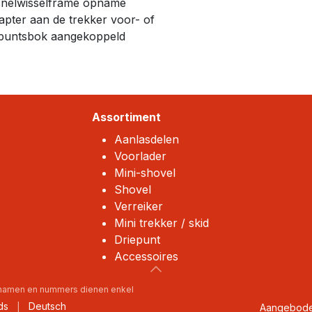
snelwisselframe opname
ter aan de trekker voor- of
iepuntsbok aangekoppeld
Assortiment
Aanlasdelen
Voorlader
Mini-shovel
Shovel
Verreiker
Mini trekker / skid
Driepunt
Accessoires
, namen en nummers dienen enkel
ds
Deutsch
Aangebod
|