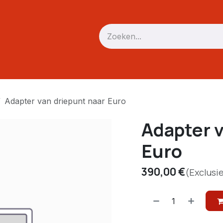
Verreiker
Mini trekker / skid
Driepunt
Accessoires
Adapter van driepunt naar Euro
Adapter v
Euro
390,00
€
(Exclusi