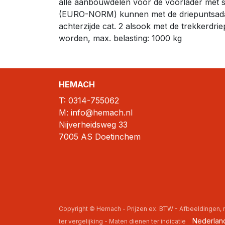
alle aanbouwdelen voor de voorlader met 
(EURO-NORM) kunnen met de driepuntsadap
achterzijde cat. 2 alsook met de trekkerdr
worden, max. belasting: 1000 kg
HEMACH
T:
0314-755062
M: info@hemach.nl
Nijverheidsweg 33
7005 AS Doetinchem
Copyright © Hemach - Prijzen ex. BTW - Afbeeldingen
Nederlan
ter vergelijking - Maten dienen ter indicatie