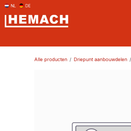
Overslaan naar inhoud
NL
DE
Home
Aanlasdelen
Voorlader
Mini-shovel
Shovel
Alle producten
Driepunt aanbouwdelen