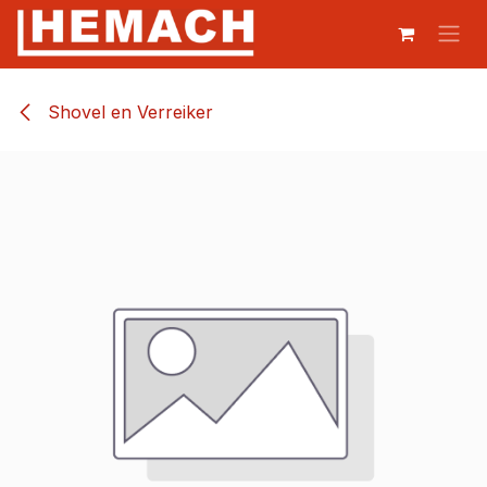
Overslaan naar inhoud
Shovel en Verreiker