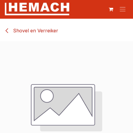
Overslaan naar inhoud
Shovel en Verreiker